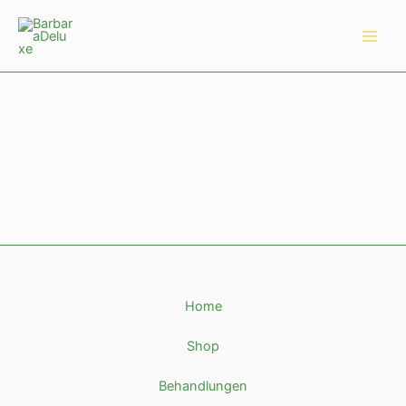
Zum
Main
Inhalt
Men
springen
Home
Shop
Behandlungen