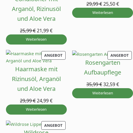
29,99
€
25,50
€
Arganöl, Rizinusöl
Weiterlesen
und Aloe Vera
25,99
€
21,99
€
Weiterlesen
PRODUKT
P
ANGEBOT
ANGEBOT
IM
I
Rosengarten
ANGEBOT
A
Haarmaske mit
Aufbaupflege
Rizinusöl, Arganöl
35,99
€
32,59
€
und Aloe Vera
Weiterlesen
29,99
€
24,99
€
Weiterlesen
PRODUKT
ANGEBOT
IM
Wildrose