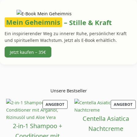
Mein Geheimnis
– Stille & Kraft
Ein inspirierender Weg zu innerer Ruhe, persönlicher Kraft
und spirituellem Wachstum. Jetzt als E-Book erhältlich.
Jetzt kaufen – 35€
Unsere Bestseller
PRODUKT
P
ANGEBOT
ANGEBOT
IM
I
ANGEBOT
A
Centella Asiatica
2-in-1 Shampoo +
Nachtcreme
Conditioner mit