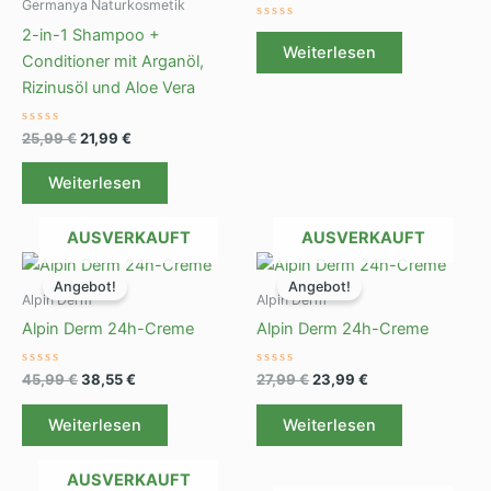
Germanya Naturkosmetik
Bewertet
2-in-1 Shampoo +
mit
Weiterlesen
0
Conditioner mit Arganöl,
von
5
Rizinusöl und Aloe Vera
Bewertet
25,99
€
21,99
€
mit
0
von
Weiterlesen
5
AUSVERKAUFT
AUSVERKAUFT
Ursprünglicher
Aktueller
Ursprünglicher
Aktueller
Preis
Preis
Preis
Preis
Angebot!
Angebot!
war:
ist:
war:
ist:
Alpin Derm
Alpin Derm
45,99 €
38,55 €.
27,99 €
23,99 €.
Alpin Derm 24h-Creme
Alpin Derm 24h-Creme
Bewertet
Bewertet
45,99
€
38,55
€
27,99
€
23,99
€
mit
mit
0
0
von
von
Weiterlesen
Weiterlesen
5
5
AUSVERKAUFT