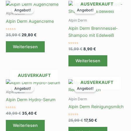
Ursprünglicher
Aktueller
Ursprünglicher
Aktueller
AUSVERKAUFT
Preis
Preis
Preis
Preis
Angebot!
Angebot!
war:
ist:
war:
ist:
Alpin Derm
35,99 €
29,80 €.
15,99 €
8,90 €.
Alpin Derm
Alpin Derm Augencreme
Alpin Derm Brennnessel-
Bewertet
35,99
€
29,80
€
Shampoo mit Edelweiß
mit
0
von
Weiterlesen
5
Bewertet
15,99
€
8,90
€
mit
0
von
Weiterlesen
5
AUSVERKAUFT
Ursprünglicher
Aktueller
Ursprünglicher
Aktueller
AUSVERKAUFT
Preis
Preis
Preis
Preis
Angebot!
Angebot!
war:
ist:
war:
ist:
Alpin Derm
49,99 €
35,40 €.
25,99 €
17,50 €.
Alpin Derm
Alpin Derm Hydro-Serum
Alpin Derm Reinigungsmilch
Bewertet
49,99
€
35,40
€
mit
0
Bewertet
25,99
€
17,50
€
von
mit
Weiterlesen
5
0
von