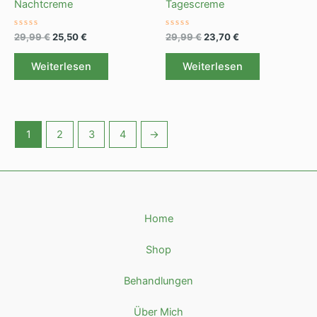
Nachtcreme
Tagescreme
Bewertet
Bewertet
29,99
€
25,50
€
29,99
€
23,70
€
mit
mit
0
0
von
von
Weiterlesen
Weiterlesen
5
5
1
2
3
4
→
Home
Shop
Behandlungen
Über Mich