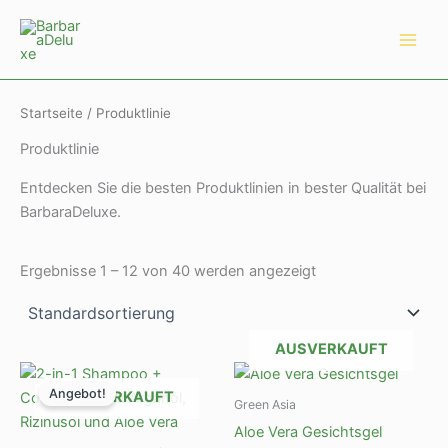
Zum
Main
Inhalt
Men
springen
Startseite
/ Produktlinie
Produktlinie
Entdecken Sie die besten Produktlinien in bester Qualität bei
BarbaraDeluxe.
Ergebnisse 1 – 12 von 40 werden angezeigt
AUSVERKAUFT
Ursprünglicher
Aktueller
Preis
Preis
Angebot!
AUSVERKAUFT
war:
ist:
Green Asia
25,99 €
21,99 €.
Aloe Vera Gesichtsgel