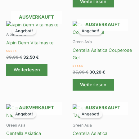
Weiterlesen
5
AUSVERKAUFT
Ursprünglicher
Aktueller
Ursprünglicher
Aktueller
AUSVERKAUFT
Preis
Preis
Preis
Preis
Angebot!
Angebot!
war:
ist:
war:
ist:
Alpin Derm
39,99 €
32,50 €.
35,99 €
30,20 €.
Green Asia
Alpin Derm Vitalmaske
Centella Asiatica Couperose
Bewertet
39,99
€
32,50
€
Gel
mit
0
von
Weiterlesen
5
Bewertet
35,99
€
30,20
€
mit
0
von
Weiterlesen
5
Ursprünglicher
Aktueller
Ursprünglicher
Aktueller
AUSVERKAUFT
AUSVERKAUFT
Preis
Preis
Preis
Preis
Angebot!
Angebot!
war:
ist:
war:
ist:
29,99 €
25,50 €.
29,99 €
23,70 €.
Green Asia
Green Asia
Centella Asiatica
Centella Asiatica