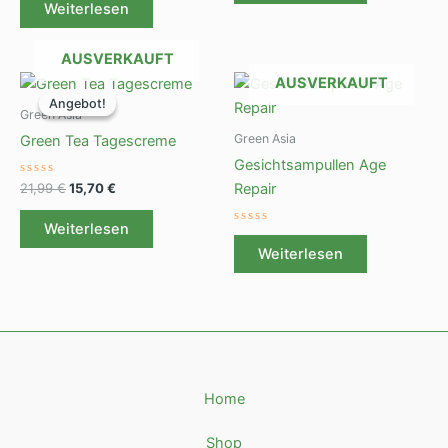
mit
von
Weiterlesen
0
5
von
5
AUSVERKAUFT
Ursprünglicher
Aktueller
AUSVERKAUFT
Preis
Preis
Angebot!
Angebot!
war:
ist:
Green Asia
21,99 €
15,70 €.
Green Asia
Green Tea Tagescreme
Gesichtsampullen Age
Bewertet
21,99
€
15,70
€
Repair
mit
0
von
Weiterlesen
5
Bewertet
mit
Weiterlesen
0
von
5
Home
Shop