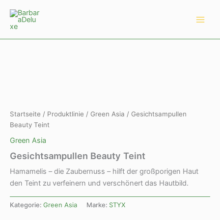
Zum
Main
Inhalt
Men
springen
Startseite
/
Produktlinie
/
Green Asia
/ Gesichtsampullen
Beauty Teint
Green Asia
Gesichtsampullen Beauty Teint
Hamamelis – die Zaubernuss – hilft der großporigen Haut
den Teint zu verfeinern und verschönert das Hautbild.
Kategorie:
Green Asia
Marke:
STYX