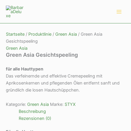
Zum
Main
Inhalt
Men
springen
Startseite
/
Produktlinie
/
Green Asia
/ Green Asia
Gesichtspeeling
Green Asia
Green Asia Gesichtspeeling
f
ü
r alle Hauttypen
Das verfeinernde und effektive Cremepeeling mit
Aprikosenkernen und pflegenden Ölen entfernt sanft und
gründlich die losen Hautschüppchen.
Kategorie:
Green Asia
Marke:
STYX
Beschreibung
Rezensionen (0)