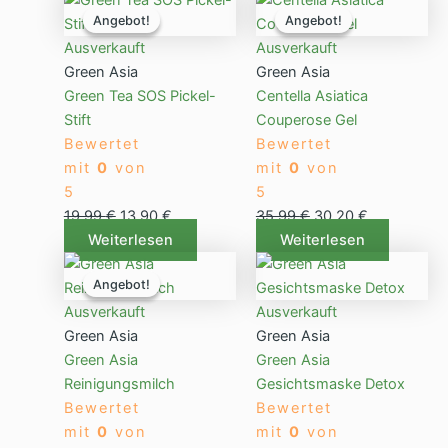
Angebot!
Angebot!
Angebot!
Angebot!
Preis
Preis
Preis
Preis
war:
ist:
war:
ist:
Ausverkauft
Ausverkauft
19,99 €
13,90 €.
35,99 €
30,20 €.
Green Asia
Green Asia
Green Tea SOS Pickel-
Centella Asiatica
Stift
Couperose Gel
Bewertet
Bewertet
mit
0
von
mit
0
von
5
5
19,99
€
13,90
€
35,99
€
30,20
€
Weiterlesen
Weiterlesen
Ursprünglicher
Aktueller
Angebot!
Angebot!
Preis
Preis
war:
ist:
Ausverkauft
Ausverkauft
19,99 €
14,90 €.
Green Asia
Green Asia
Green Asia
Green Asia
Reinigungsmilch
Gesichtsmaske Detox
Bewertet
Bewertet
mit
0
von
mit
0
von