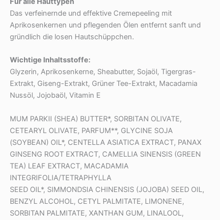
F
ü
r alle Hauttypen
Das verfeinernde und effektive Cremepeeling mit
Aprikosenkernen und pflegenden Ölen entfernt sanft und
gründlich die losen Hautschüppchen.
Wichtige Inhaltsstoffe:
Glyzerin, Aprikosenkerne, Sheabutter, Sojaöl, Tigergras-
Extrakt, Giseng-Extrakt, Grüner Tee-Extrakt, Macadamia
Nussöl, Jojobaöl, Vitamin E
MUM PARKII (SHEA) BUTTER*, SORBITAN OLIVATE,
CETEARYL OLIVATE, PARFUM**, GLYCINE SOJA
(SOYBEAN) OIL*, CENTELLA ASIATICA EXTRACT, PANAX
GINSENG ROOT EXTRACT, CAMELLIA SINENSIS (GREEN
TEA) LEAF EXTRACT, MACADAMIA
INTEGRIFOLIA/TETRAPHYLLA
SEED OIL*, SIMMONDSIA CHINENSIS (JOJOBA) SEED OIL,
BENZYL ALCOHOL, CETYL PALMITATE, LIMONENE,
SORBITAN PALMITATE, XANTHAN GUM, LINALOOL,