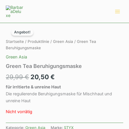
Zum
Main
Inhalt
Men
springen
Ursprünglicher
Aktueller
Angebot!
Preis
Preis
Startseite
/
Produktlinie
/
Green Asia
/ Green Tea
war:
ist:
Beruhigungsmaske
Green Asia
29,99 €
20,50 €.
Green Tea Beruhigungsmaske
29,99
€
20,50
€
f
ü
r irritierte & unreine Haut
Die regulierende Beruhigungsmaske für Mischhaut und
unreine Haut
Nicht vorrätig
Kategorie:
Green Asia
Marke:
STYX