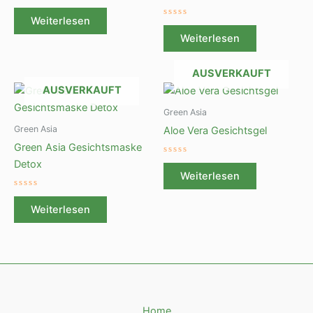
0
von
Weiterlesen
5
Bewertet
mit
Weiterlesen
0
von
5
AUSVERKAUFT
AUSVERKAUFT
Green Asia
Green Asia
Aloe Vera Gesichtsgel
Green Asia Gesichtsmaske
Bewertet
Detox
mit
Weiterlesen
0
von
Bewertet
5
mit
Weiterlesen
0
von
5
Home