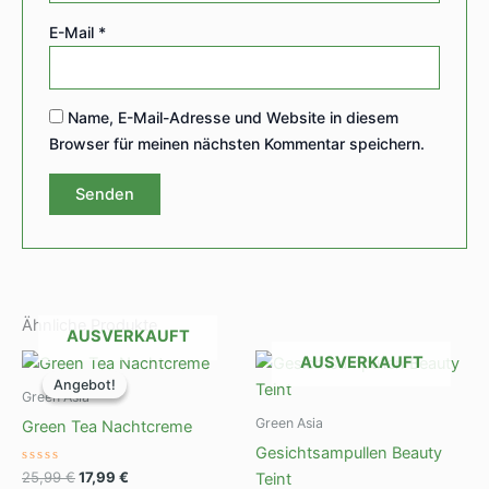
E-Mail
*
Name, E-Mail-Adresse und Website in diesem
Browser für meinen nächsten Kommentar speichern.
Ähnliche Produkte
AUSVERKAUFT
Ursprünglicher
Aktueller
AUSVERKAUFT
Preis
Preis
Angebot!
Angebot!
war:
ist:
Green Asia
25,99 €
17,99 €.
Green Asia
Green Tea Nachtcreme
Gesichtsampullen Beauty
Bewertet
25,99
€
17,99
€
Teint
mit