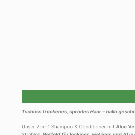
Beschreibung
Rezensionen (0)
Tschüss trockenes, sprödes Haar – hallo geschm
Unser 2-in-1 Shampoo & Conditioner mit
Aloe Ve
Strahlen.
Perfekt für
lockiges, welliges und Afro