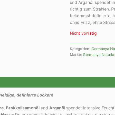
und Arganöl spendet in
richtig zum Strahlen. P
bekommst definierte, l
ohne Frizz, ohne Stress
Nicht vorrätig
Kategorien:
Germanya Na
Marke:
Germanya Naturk
eidige, definierte Locken!
ra
,
Brokkolisamenöl
und
Arganöl
spendet intensive Feucht
-Haar
– Du bekommst definierte, leichte Locken, die sich an