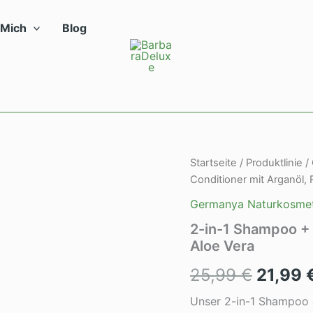
 Mich
Blog
Startseite
/
Produktlinie
/
Ursprü
Conditioner mit Arganöl, 
Preis
Germanya Naturkosmet
war:
2-in-1 Shampoo + 
Aloe Vera
25,99 
25,99
€
21,99
Unser 2-in-1 Shampoo &