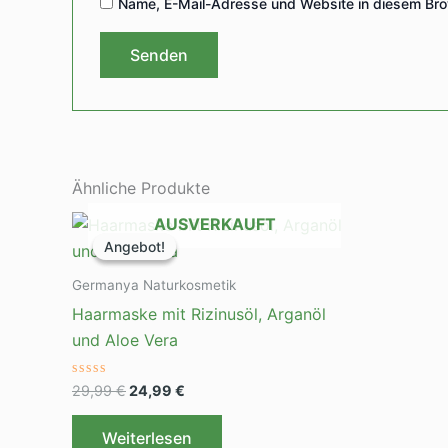
Name, E-Mail-Adresse und Website in diesem Bro
Ähnliche Produkte
Ursprünglicher
Aktueller
AUSVERKAUFT
Preis
Preis
Angebot!
Angebot!
war:
ist:
29,99 €
24,99 €.
Germanya Naturkosmetik
Haarmaske mit Rizinusöl, Arganöl
und Aloe Vera
Bewertet
29,99
€
24,99
€
mit
0
von
Weiterlesen
5