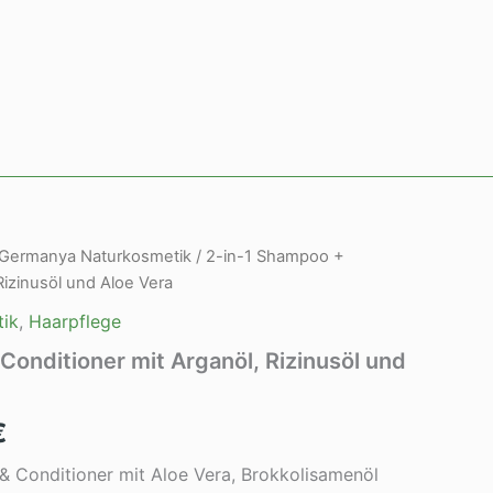
Germanya Naturkosmetik
/ 2-in-1 Shampoo +
nglicher
Aktueller
Rizinusöl und Aloe Vera
Preis
ik
,
Haarpflege
ist:
Conditioner mit Arganöl, Rizinusöl und
€
21,99 €.
€
 Conditioner mit Aloe Vera, Brokkolisamenöl