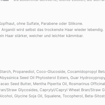
opfhaut, ohne Sulfate, Parabene oder Silikone.
Arganöl wird selbst das trockenste Haar wieder lebendig.
in Haar stärker, weicher und leichter kämmbar.
Starch, Propanediol, Coco-Glucoside, Cocamidopropyl Betai
byssinica Seed Oil Phytosterol Esters, Guar Hydroxypropy
ao Seed Butter, Mentha Piperita Oil, Rosmarinus Officinalis
 Bran/Straw Glycosides, Caprylyl/Capryl Wheat Bran/Straw G
 Alcohol, Glycine Soja Oil, Squalene, Tocopherol, Beta-Sito