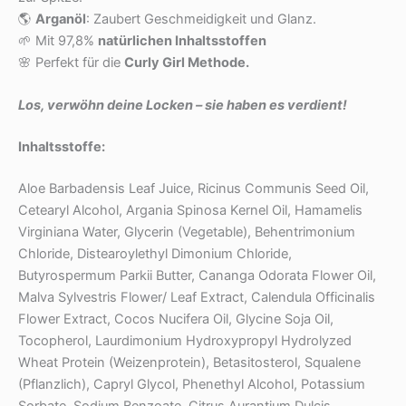
🌎
Arganöl
: Zaubert Geschmeidigkeit und Glanz.
🌱 Mit 97,8%
natürlichen Inhaltsstoffen
🌸 Perfekt für die
Curly Girl Methode.
Los, verwöhn deine Locken – sie haben es verdient!
Inhaltsstoffe:
Aloe Barbadensis Leaf Juice, Ricinus Communis Seed Oil,
Cetearyl Alcohol, Argania Spinosa Kernel Oil, Hamamelis
Virginiana Water, Glycerin (Vegetable), Behentrimonium
Chloride, Distearoylethyl Dimonium Chloride,
Butyrospermum Parkii Butter, Cananga Odorata Flower Oil,
Malva Sylvestris Flower/ Leaf Extract, Calendula Officinalis
Flower Extract, Cocos Nucifera Oil, Glycine Soja Oil,
Tocopherol, Laurdimonium Hydroxypropyl Hydrolyzed
Wheat Protein (Weizenprotein), Betasitosterol, Squalene
(Pflanzlich), Capryl Glycol, Phenethyl Alcohol, Potassium
Sorbate, Sodium Benzoate, Citrus Aurantium Dulcis