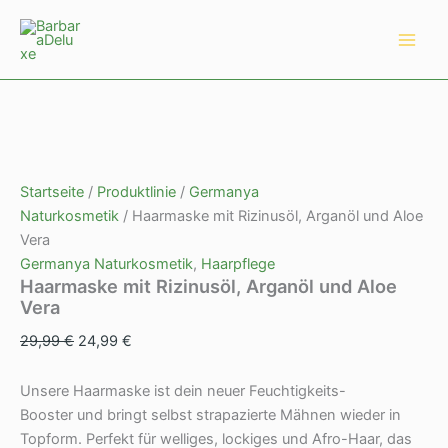
Zum
Ursprünglicher
Aktueller
Main
Angebot!
Inhalt
Preis
Preis
Men
springen
war:
ist:
29,99 €
24,99 €.
Startseite
/
Produktlinie
/
Germanya
Naturkosmetik
/ Haarmaske mit Rizinusöl, Arganöl und Aloe
Vera
Germanya Naturkosmetik
,
Haarpflege
Haarmaske mit Rizinusöl, Arganöl und Aloe
Vera
29,99
€
24,99
€
Unsere Haarmaske ist dein neuer Feuchtigkeits-
Booster und bringt selbst strapazierte Mähnen wieder in
Topform. Perfekt für welliges, lockiges und Afro-Haar, das