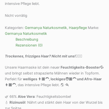
intensive Pflege liebt.
Nicht vorrätig
Kategorien:
Germanya Naturkosmetik
,
Haarpflege
Marke:
Germanya Naturkosmetik
Beschreibung
Rezensionen (0)
Trockenes, frizziges Haar? Nicht mit uns!
🧖🏾‍♀️
Unsere Haarmaske ist dein neuer
Feuchtigkeits-Booster💦
und bringt selbst strapazierte Mähnen wieder in Topform.
Perfekt für
welliges 👨🏼‍🦱
, lockiges🧑🏽‍🦱 und
Afro-Haar
👩🏾‍🦱
, das intensive Pflege liebt. 🌎 🪮
🌿 66%
Aloe Vera
: Feuchtigkeitsbombe!
💧
Rizinusöl
: Nährt und stärkt dein Haar von der Wurzel bis
zur Spitze.