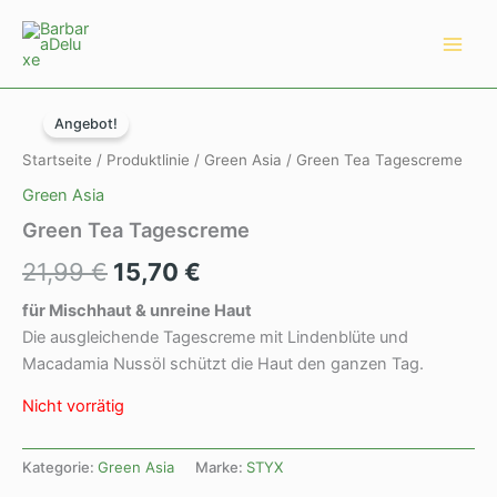
Zum
Main
Inhalt
Men
springen
Ursprünglicher
Aktueller
Angebot!
Preis
Preis
Startseite
/
Produktlinie
/
Green Asia
/ Green Tea Tagescreme
war:
ist:
Green Asia
21,99 €
15,70 €.
Green Tea Tagescreme
21,99
€
15,70
€
f
ü
r Mischhaut & unreine Haut
Die ausgleichende Tagescreme mit Lindenblüte und
Macadamia Nussöl schützt die Haut den ganzen Tag.
Nicht vorrätig
Kategorie:
Green Asia
Marke:
STYX