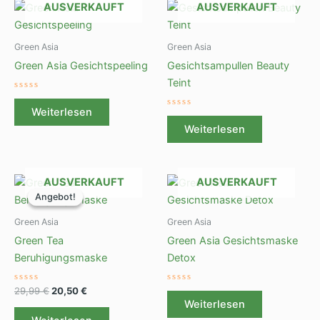
AUSVERKAUFT
AUSVERKAUFT
Green Asia
Green Asia
Green Asia Gesichtspeeling
Gesichtsampullen Beauty
Teint
Bewertet
mit
Weiterlesen
0
Bewertet
von
mit
Weiterlesen
5
0
von
5
Ursprünglicher
Aktueller
AUSVERKAUFT
AUSVERKAUFT
Preis
Preis
Angebot!
Angebot!
war:
ist:
29,99 €
20,50 €.
Green Asia
Green Asia
Green Tea
Green Asia Gesichtsmaske
Beruhigungsmaske
Detox
Bewertet
Bewertet
29,99
€
20,50
€
mit
mit
Weiterlesen
0
0
von
von